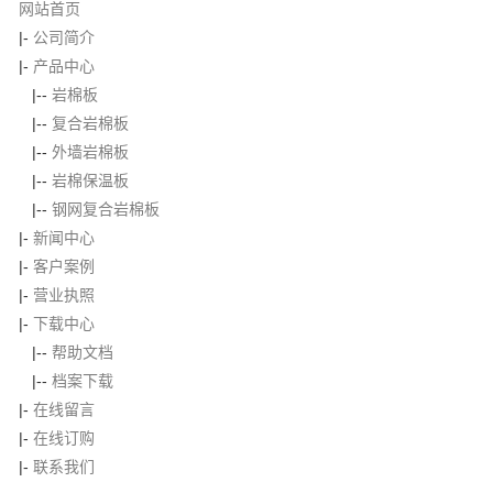
网站首页
|-
公司简介
|-
产品中心
|--
岩棉板
|--
复合岩棉板
|--
外墙岩棉板
|--
岩棉保温板
|--
钢网复合岩棉板
|-
新闻中心
|-
客户案例
|-
营业执照
|-
下载中心
|--
帮助文档
|--
档案下载
|-
在线留言
|-
在线订购
|-
联系我们