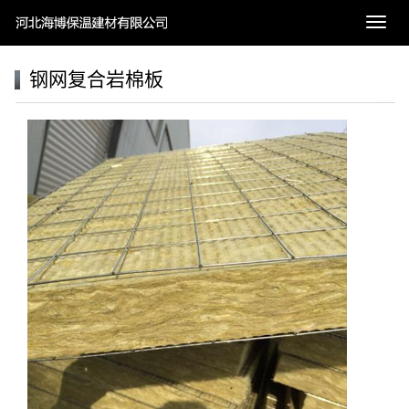
导
航
菜
钢网复合岩棉板
单