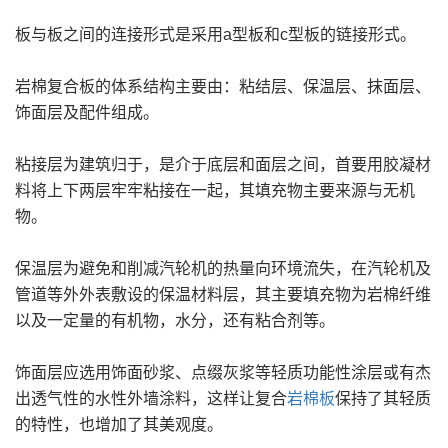
板与板之间的连接形式是采用a型板和c型板的链接形式。
岩棉复合板的体系结构主要由：粘结层、保温层、抹面层、
饰面层及配件组成。
粘接层为建筑归于，是介于底层和面层之间，首要用胶凝材
料将上下两层牢牢粘接在一起，其填充物主要来源与无机
物。
保温层为避免和削减汽轮机的热量向环境流失，在汽轮机及
管道等外外表敷设的保温材料层，其主要填充物为岩棉纤维
以及一定量的有机物，水分，还有粘合剂等。
饰面层应选用饰面砂浆、点缀灰浆等轻质功能性涂层或有杰
出透气性的水性外墙涂料，这样让复合
岩棉板
保持了其轻质
的特性，也增加了其美观度。