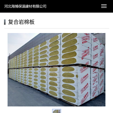
导
航
菜
复合岩棉板
单